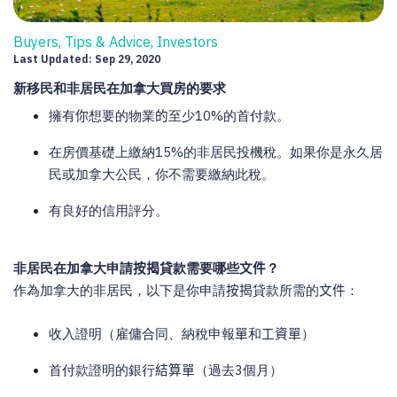
Buyers, Tips & Advice, Investors
Last Updated: Sep 29, 2020
新移民和非居民在加拿大買房的要求
擁有
你
想要的物業
的
至少
10%
的首付款。
在房價基礎上繳納
15%
的非居民投機稅。如果你是永久居
民或加拿大公民，你不需要繳納此稅。
有良好的信用評分。
非居民在加拿大申請
按揭
貸款需要哪些
文件
？
作為加拿大的非居民，以下是你申請
按揭
貸款所需的
文件
：
收入證明（雇傭合同、納稅申報
單
和
工資單
）
首付款證明的銀行
結算單
（過去
3
個月）