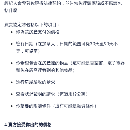
經紀人會帶
著
你
解析
法律契约，並告知你
裡頭
應該或不應該包
括什麼
買賣協定將包括以下
的項目
：
你
為該
房產
支付的價格
管有
日期（在加拿大，日期
的範圍
可從
30
天至
90
天不
等，可
協商
）
你希望包含在
房產裡
的物品（這可能是百葉窗、電子電器
和你在
房產裡看
到的其他物品）
進行
房屋驗收的請求
查看
狀況證明
的請求（
這
適用於公寓）
你
想要
的附加條件（這
有
可能是融資條件）
4.
賣方接受你出的的價格