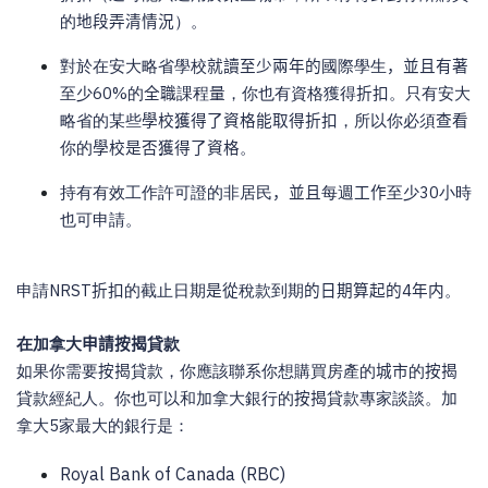
的
地段弄清情況
）。
對於在安大略省學校
就讀至少兩年的
國際學生
，並且有著
至少
60%
的
全職
課程
量
，你也有資格獲得
折扣
。只有安大
略省的某些
學校獲得了資格能取得折扣
，所以你必須
查看
你的
學校是否獲得了資格
。
持有有效工作許可證的非居民
，並且
每週
工作
至少
30
小時
也可申請。
申請
NRST
折扣
的截止日期
是從
稅款到期
的日期算起的
4
年内
。
在加拿大
申請按揭
貸款
如果你需要
按揭
貸款，你應該聯系你想購買房產的
城市
的
按揭
貸款經紀人。你也可以和加拿大銀行的
按揭
貸款專家談談。加
拿大
5
家最大的銀行是：
Royal Bank of Canada (RBC)