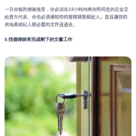
一旦你報
的
價被接受，你必須在
24
小時內將你
所
同意的定金
交
給賣方代表。你
也必須通知你的按揭貸款經紀人，並且讓你的
房地產經紀人
將必要的文件送過去
。
5.
找個律師來完成剩下的文書工作