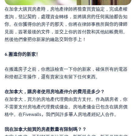
在加拿大購買房產
時
，房地產律師將
檢查
買賣協定，完成產權
査詢，登記
契約
，
處理
資金轉移，並將購房
的任何
風險
都
告知
你
。在你
獲得
你的房子
的那天
，你將在律師事務所
與你的律師
見面，簽署最後的
文件
，並
交上
你的首付
款
和其他結帳費用。
然後他們
會把
你新家的鑰匙
交到你手上
！
6.
搬進你的新家！
在搬
進房子
之前，你應該檢查一下你的新家，確保所有的電器
和燈都正常
操作
，
還有
賣家沒有留下任何東西。
在加拿大，購房者使用房地產仲介的
費用
是多少？
在加拿大，買方的房地產代理費由賣方支付。作為購房者，你
不需要支付房地產代理費或傭金。房地產傭金
已
包含在購房價
格中。在
Fivewalls
，
我們與許多
華人
房地產經紀人合作。
我在加拿大能買
的
房產
數量
有限制嗎？？