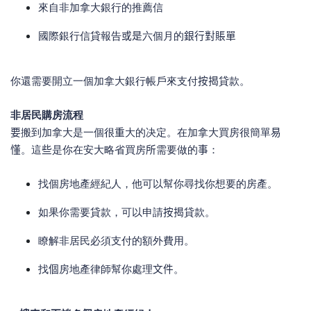
來自非加拿大銀行的推薦信
國際銀行信貸報告
或是
六個月的
銀行對賬單
你還需要開立一個加拿大銀行帳戶來支付
按揭
貸款。
非居民購房流程
要
搬到加拿大是一個很
重
大的决定。在加拿大買房很簡單
易
懂
。這
些
是你在安大略省買房
所
需要做的
事
：
找個房地產經紀人，他可以幫你尋找你想要的房產。
如果你需要貸款，可以申請
按揭
貸款。
瞭解非居民必須支付的額外費用。
找
個
房地產律師幫你處理
文件
。