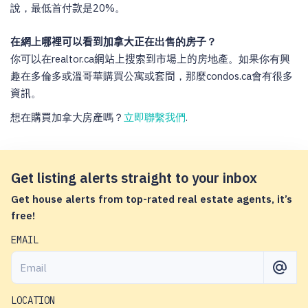
說，最低首付
款
是
20%
。
在
網上
哪裡可以看到加拿大正在
出售的房子？
你可以在
realtor.ca
網站上搜索到市場上的
房地產。如果你有興
趣在多倫多或溫哥華購買公寓或
套間
，那麼
condos.ca
會有很多
資訊
。
想在
購買
加拿大
房產
嗎？
立即聯繫我們
.
Get listing alerts straight to your inbox
Get house alerts from top-rated real estate agents, it’s
free!
EMAIL
LOCATION