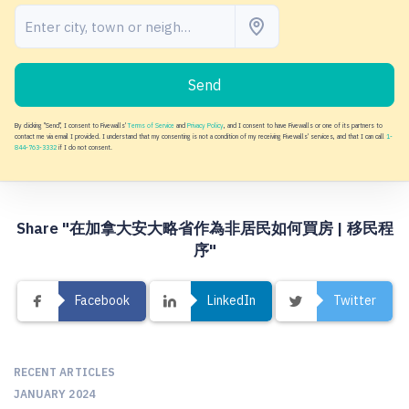
Send
By clicking "Send", I consent to Fivewalls'
Terms of Service
and
Privacy Policy
, and I consent to have Fivewalls or one of its partners to
contact me via email I provided. I understand that my consenting is not a condition of my receiving Fivewalls' services, and that I can call
1-
844-763-3332
if I do not consent.
Share "在加拿大安大略省作為非居民如何買房 | 移民程
序"
Facebook
LinkedIn
Twitter
RECENT ARTICLES
JANUARY 2024