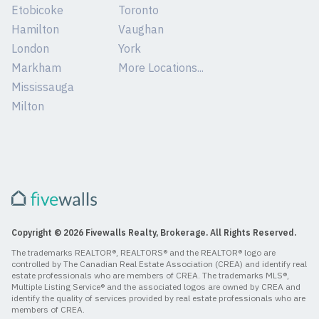
Etobicoke
Toronto
Hamilton
Vaughan
London
York
Markham
More Locations...
Mississauga
Milton
Copyright © 2026 Fivewalls Realty, Brokerage. All Rights Reserved.
The trademarks REALTOR®, REALTORS® and the REALTOR® logo are
controlled by The Canadian Real Estate Association (CREA) and identify real
estate professionals who are members of CREA. The trademarks MLS®,
Multiple Listing Service® and the associated logos are owned by CREA and
identify the quality of services provided by real estate professionals who are
members of CREA.