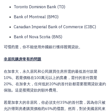
Toronto Dominion Bank (TD)
Bank of Montreal (BMO)
Canadian Imperial Bank of Commerce (CIBC)
Bank of Nova Scotia (BNS)
可惜的是
，你不能使用外國銀行獲得
按揭
貸款。
非居民購房常
有的
問題
在加拿大，永久居民和公民購買住房所需的最低首付款
是
10%
。
若是
價格在
100
萬元以上的
房產
，需付的首付
款是
20%
。在加拿大，任何低於
20%
的首付款都需要
按揭
貸款違約
保險
。
這是
按揭
貸款的額外
費用
。
若是
加拿大的非居民，你必須支付
35%
的首付
款
，因為你只被
允許
得到
房產購買價格
的
65%
的借款
。然而，對於美國居民來