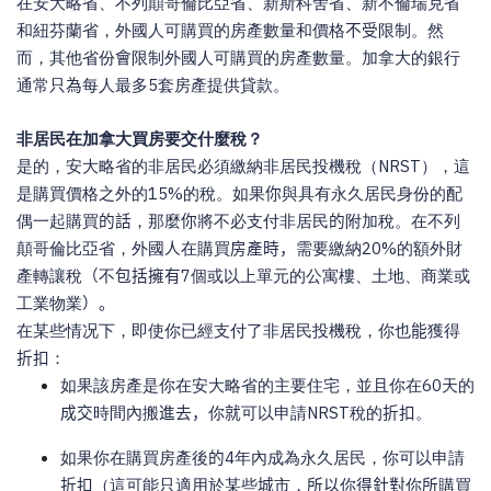
在安大略省、不列顛哥倫比亞省、新斯科舍省、新不倫瑞克省
和紐芬蘭省，外國人可購買的房產數量和價格
不受
限制。然
而，其他省份
會
限制外國人可購買的房產數量。加拿大的銀行
通常只
為
每人最多
5
套房產提供貸款。
非居民在加拿大買房要交什麼稅？
是的，安大略省的非居民必須繳納非居民投機稅（
NRST
），這
是購買價格之外的
15%
的稅。如果
你
與具有永久居民身份的配
偶一起購買
的話
，那麼
你
將不必支付非居民
的
附加稅。在不列
顛哥倫比亞省，外國
人
在購買
房產時，
需要繳納
20%
的額外財
產轉讓稅
（
不
包括擁有
7
個或以上單元的公寓樓、土地、商業或
工業物業
）。
在某些情况下，即使你已經支付了非居民投機稅，你也
能
獲得
折扣
：
如果該房產是你在安大略省的主要住宅，並且你在
60
天的
成交
時間內搬
進去，
你
就
可以申請
NRST
稅的
折扣
。
如果你在購買房產後
的
4
年內成為永久居民，你可以申請
折扣
（這可能只適用於某些
城
市，
所以
你
得針對
你
所
購買