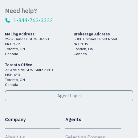
Need help?
1-844-763-3332
Mailing Address:
Brokerage Address
2967 Dundas St. W. #468
5308 Colonel Talbot Road
M6P 1Z2
N6P 1H9
Toronto, ON
London, ON
Canada
Canada
Toronto Office
22 Adelaide St W Suite 2710
M5H 4E3
Toronto, ON
Canada
Agent Login
Company
Agents
About us
Selection Process