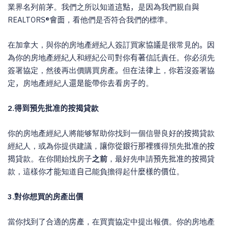
業界名列前茅。我們之所以知道
這點，
是因為我們親自
與
REALTORS®
會面
，看他們是否符合我們的標準。
在加拿大，與你的房地產經紀人簽訂買家
協議
是很常見的
。
因
為你的房地產經紀人和經紀公司對你
有著
信託責任。你必須先
簽署協定，然後再出價購買房產
。
但
在法律上
，你
若沒
簽署協
定
，
房地產經紀人
還是能
帶你
去
看房
子的
。
2.
得到預先批准的按揭
貸款
你的房地產經紀人將能够幫助你找到一個信譽良好的
按揭
貸款
經紀人，或為你提供建議，
讓你從銀行那裡
獲得預先
批准
的
按
揭
貸款。在你開始找房子
之前
，最好先申請
預先批准的按揭
貸
款，這樣你
才能
知道
自己
能負擔得起
什麼樣的價位
。
3.
對你想買的房產
出價
當你找到了合適的
房產
，在買賣協定中提出報價。你的房地產